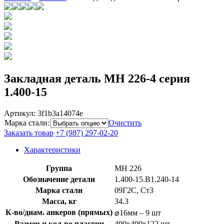
Закладная деталь МН 226-4 серия
1.400-15
Артикул:
3f1b3a14074e
Марка стали
:
Очистить
Заказать товар
+7 (987) 297-02-20
Характеристики
Группа
МН 226
Обозначение детали
1.400-15.B1.240-14
Марка стали
09Г2С, Ст3
Масса, кг
34.3
К-во/диам. анкеров (прямых)
⌀16мм – 9 шт
Размер и кол-во пластин
400x400x122 шт