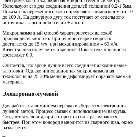
электрического тока, включая микроплазменный метод.
Используют его для соединения деталей толщиной 0,2-1,5мм.
Показатель переменного тока определяется диапазоном: от 10
до 100 А. На дежурную дугу ток поступает от отдельного
источника – аргон либо гелий + аргон.
Микроплазменный способ характеризуется высокой
производительностью. При ручной сварке скорость
достигается до 15 м/ч, при механизированном – 60 м/ч.
Качество шва получается отменное. Показатель прочности
составляет 0,9.
Считается, что аргон лучше всего соединяет алюминиевые
заготовки. Однако инновационная микроплазменная
технология на 25-30% меньше деформирует обрабатываемый
материал.
Электронно-лучевой
Для работы с алюминием нередко выбирается электронно-
лучевой метод. Процесс связан с использованием вакуума.
Создаются условия, при которых оксиды разрушаются
быстрее. При этом водород выводится из сварного шва, окись
разлагается.