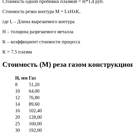
Стоимость одной пробивки плазмой = H*1,4 руб.
Стоимость резки контура М = LxHxK,
где L – Длина вырезаемого контура
H – толщина разрезаемого металла
K – коэффициент стоимости процесса
K = 7,5 плазма
Стоимость (M) реза газом конструкцион
H, мм
Газ
8
51,20
10
64,00
12
76,80
14
89,60
16
102,40
20
128,00
25
160,00
30
192,00