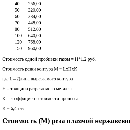
40
256,00
50
320,00
60
384,00
70
448,00
80
512,00
100
640,00
120
768,00
150
960,00
Стоимость одной пробивки газом = H*1,2 руб.
Стоимость резки контура М = LxHxK,
где L – Длина вырезаемого контура
H – толщина разрезаемого металла
K – коэффициент стоимости процесса
K = 6,4 газ
Стоимость (M) реза плазмой нержавеющ