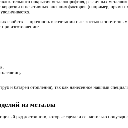
ивлекательного покрытия металлопрофиля, различных металлоко
 коррозии и негативных внешних факторов (например, прямых со
увеличивается.
их свойств — прочность в сочетании с легкостью и эстетичны
т при изготовлении:
в,
столешниц,
руб и батарей отопления), так как нанесенное нашими специали
делий из металла
 целый ряд достоинств, которые сделали ее настолько популярн