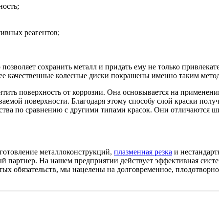
ность;
тивных реагентов;
 позволяет сохранить металл и придать ему не только привлека
ее качественные колесные диски покрашены именно таким методо
итить поверхность от коррозии. Она основывается на применени
ваемой поверхности. Благодаря этому способу слой краски полу
ва по сравнению с другими типами красок. Они отличаются ши
зготовление металлоконструкций,
плазменная резка
и нестандарт
й партнер. На нашем предприятии действует эффективная систем
тых обязательств, мы нацелены на долговременное, плодотворно