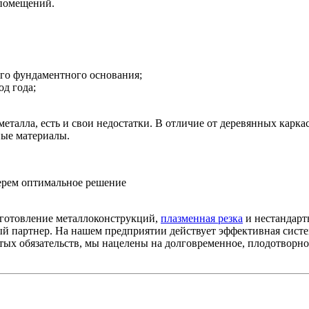
 помещений.
ого фундаментного основания;
д года;
металла, есть и свои недостатки. В отличие от деревянных карк
ные материалы.
берем оптимальное решение
зготовление металлоконструкций,
плазменная резка
и нестандарт
й партнер. На нашем предприятии действует эффективная систем
тых обязательств, мы нацелены на долговременное, плодотворно