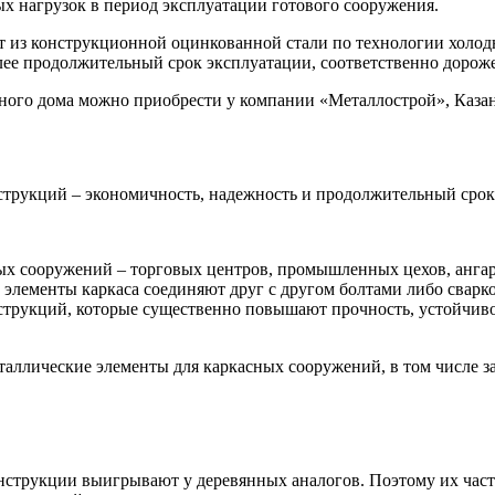
х нагрузок в период эксплуатации готового сооружения.
т из конструкционной оцинкованной стали по технологии холо
ее продолжительный срок эксплуатации, соответственно дороже
сного дома можно приобрести у компании «Металлострой», Казан
струкций – экономичность, надежность и продолжительный срок
х сооружений – торговых центров, промышленных цехов, ангаро
 элементы каркаса соединяют друг с другом болтами либо сварк
струкций, которые существенно повышают прочность, устойчив
аллические элементы для каркасных сооружений, в том числе за
струкции выигрывают у деревянных аналогов. Поэтому их часто