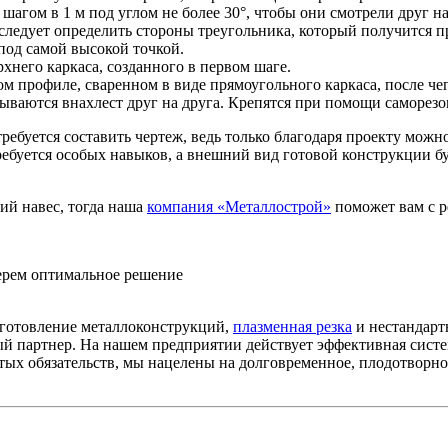
 шагом в 1 м под углом не более 30°, чтобы они смотрели друг 
 следует определить стороны треугольника, который получится п
под самой высокой точкой.
него каркаса, созданного в первом шаге.
 профиле, сваренном в виде прямоугольного каркаса, после чег
ываются внахлест друг на друга. Крепятся при помощи саморезов
требуется составить чертеж, ведь только благодаря проекту мож
требуется особых навыков, а внешний вид готовой конструкции б
ий навес, тогда наша
компания «Металлострой»
поможет вам с р
берем оптимальное решение
зготовление металлоконструкций,
плазменная резка
и нестандарт
й партнер. На нашем предприятии действует эффективная систем
тых обязательств, мы нацелены на долговременное, плодотворно