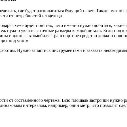
пределить, где будет располагаться будущий навес. Также нужно 
сти от потребностей владельца.
годаря схеме будет понятно, чего именно нужно добиться, какие
теж нужно указывая точные размеры каждой детали. Если под кры
ины и длины автомобиля. Транспортное средство должно полнос
щих под углом.
работам. Нужно запастись инструментами и заказать необходимы
ости от составленного чертежа. Всю площадь застройки нужно р
одинаковым интервалом, например, один метр. Это позволит сд