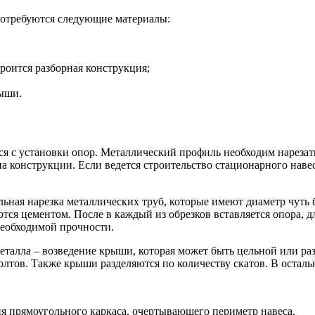
 потребуются следующие материалы:
роится разборная конструкция;
рыши.
ся с установки опор. Металлический профиль необходим нарезат
па конструкции. Если ведется строительство стационарного наве
льная нарезка металлических труб, которые имеют диаметр чуть
тся цементом. После в каждый из обрезков вставляется опора, д
необходимой прочности.
талла – возведение крыши, которая может быть цельной или раз
болтов. Также крыши разделяются по количеству скатов. В остал
я прямоугольного каркаса, очертывающего периметр навеса.