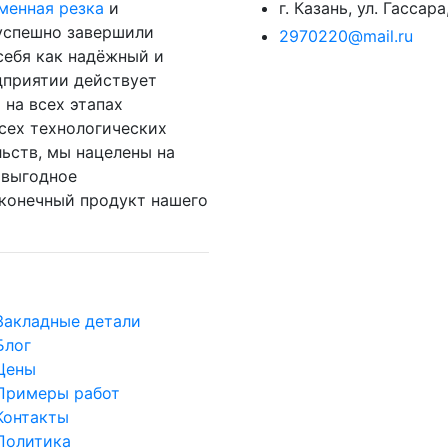
менная резка
и
г. Казань, ул. Гассара
 успешно завершили
2970220@mail.ru
себя как надёжный и
дприятии действует
 на всех этапах
сех технологических
льств, мы нацелены на
овыгодное
 конечный продукт нашего
Закладные детали
Блог
Цены
Примеры работ
Контакты
Политика