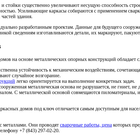
 и стойки существенно увеличивают несущую способность стро
ностью. Усиливающие каркасы собираются с применением сварки
частей здания.
идуально разработанным проектам. Данные для будущего сооруж
кой сведениям изготавливаются детали, их маркируют, пакуют,
в
домов на основе металлических опорных конструкций обладает
йственна устойчивость к механическим воздействиям, сочетающа
вают случайное возгорание.
трукций
легко ориентируется на выполнение конкретных задач.
ооруженная металлическая основа не разрушается, не гниет, не 
иалом. С металлической основой совмещаются пиломатериалы, и
ркасных домов под ключ отличается самым доступным для населе
с металлами. Они проводят
сварочные работы, цена
которых пред
елефону +7 (843) 297-02-20.