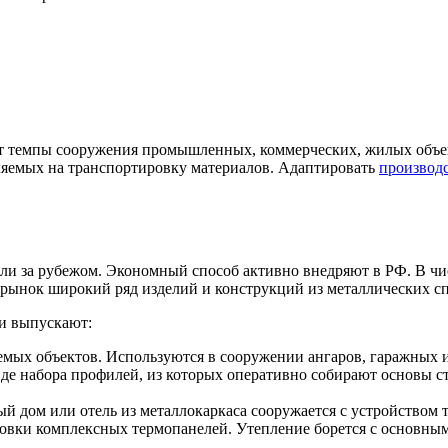
 темпы сооружения промышленных, коммерческих, жилых объек
ляемых на транспортировку материалов. Адаптировать
производс
или за рубежом. Экономный способ активно внедряют в РФ. В 
рынок широкий ряд изделий и конструкций из металлических сп
ли выпускают:
мых объектов. Используются в сооружении ангаров, гаражных и
де набора профилей, из которых оперативно собирают основы с
й дом или отель из металлокаркаса сооружается с устройством
новки комплексных термопанелей. Утепление борется с основны