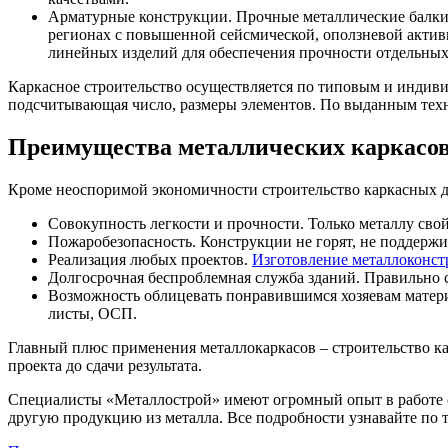
Арматурные конструкции. Прочные металлические балки
регионах с повышенной сейсмической, оползневой актив
линейных изделий для обеспечения прочности отдельных 
Каркасное строительство осуществляется по типовым и индив
подсчитывающая число, размеры элементов. По выданным техни
Преимущества металлических каркасо
Кроме неоспоримой экономичности строительство каркасных 
Совокупность легкости и прочности. Только металлу сво
Пожаробезопасность. Конструкции не горят, не поддержи
Реализация любых проектов.
Изготовление металлоконс
Долгосрочная беспроблемная служба зданий. Правильно с
Возможность облицевать понравившимся хозяевам матер
листы, ОСП.
Главный плюс применения металлокаркасов – строительство ка
проекта до сдачи результата.
Специалисты «Металлострой» имеют огромный опыт в работе 
другую продукцию из металла. Все подробности узнавайте по т