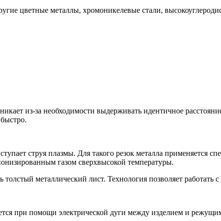
ие цветные металлы, хромоникелевые стали, высокоуглеродист
никает из-за необходимости выдерживать идентичное расстояние 
 быстро.
упает струя плазмы. Для такого резок металла применяется спе
и ионизированным газом сверхвысокой температуры.
ть толстый металлический лист. Технология позволяет работать 
я при помощи электрической дуги между изделием и режущим