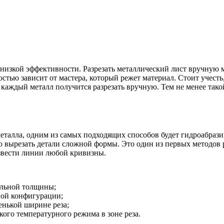
низкой эффективности. Разрезать металлический лист вручную 
стью зависит от мастера, который режет материал. Стоит учест
каждый металл получится разрезать вручную. Тем не менее так
металла, одним из самых подходящих способов будет гидроабраз
о вырезать детали сложной формы. Это один из первых методов 
звести линии любой кривизны.
ельной толщины;
ной конфигурации;
енькой ширине реза;
кого температурного режима в зоне реза.