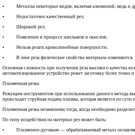
• Металлы некоторых видов, включая алюминий, медь и друг
• Недостаточно качественный рез;
• Широкий рез;
• Появление в процессе наплывов и окислов;
• Нельзя резать криволинейные поверхности;
• В зоне реза физические свойства материала изменяются.
Основная сложность при получении реза высокого качества воз
автоматизированное устройство режет заготовку более точно и
Плазменная резка
Режущим инструментом при использовании данного метода выст
происходит струйная подача плазмы, которая является по сут
Плазменная резка незаменима тогда, когда необходимо раздели
По типу воздействия на материал рез может быть:
• Плазменно-дуговым — обрабатываемый металл оплавляетс