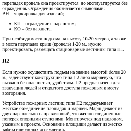
перепадах кровель она проектируется, но эксплуатируется без
ограждения. Ограждения обозначается символами:
BH – маркировка для изделий;
КП – ограждение с парапетом;
КО – без парапета.
При необходимости подъема на высоту 10-20 метров, а также
в места перепадав крыш (кровель) 1-20 м., нужно
проектировать, размещать стационарные лестницы типа П1.
П2
Если нужно осуществить подъем на здание высотой более 20
м., задействуют конструкцию типа П2 либо маршевую, что
вызвано безопасностью, удобством. П2 предназначена для
эвакуации людей и открытого доступа пожарным к месту
возгорания.
Устройство пожарных лестниц типа П2 подразумевает
жесткое объединение площадок и маршей. Марш делают из
двух параллельно направляющий, что жестко соединенные
поперек опорными ступенями. Монтируется под наклоном,
указным в проекте. Основание площадки делают из жестко
зафиксирвоанных ограждений.