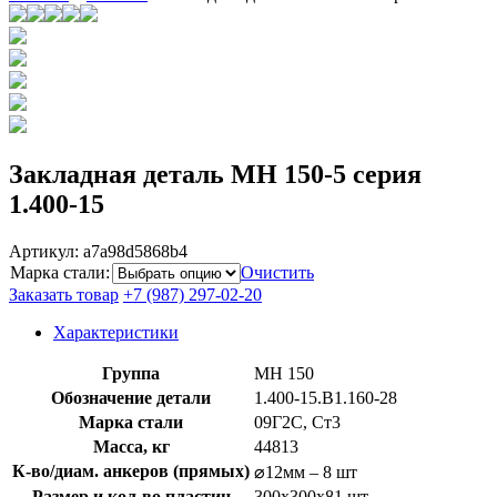
Закладная деталь МН 150-5 серия
1.400-15
Артикул:
a7a98d5868b4
Марка стали
:
Очистить
Заказать товар
+7 (987) 297-02-20
Характеристики
Группа
МН 150
Обозначение детали
1.400-15.B1.160-28
Марка стали
09Г2С, Ст3
Масса, кг
44813
К-во/диам. анкеров (прямых)
⌀12мм – 8 шт
Размер и кол-во пластин
300x300x81 шт