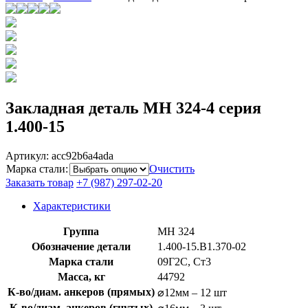
Закладная деталь МН 324-4 серия
1.400-15
Артикул:
acc92b6a4ada
Марка стали
:
Очистить
Заказать товар
+7 (987) 297-02-20
Характеристики
Группа
МН 324
Обозначение детали
1.400-15.B1.370-02
Марка стали
09Г2С, Ст3
Масса, кг
44792
К-во/диам. анкеров (прямых)
⌀12мм – 12 шт
К-во/диам. анкеров (гнутых)