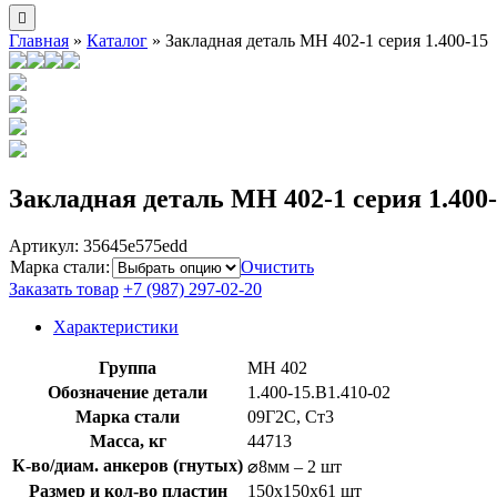
Главная
»
Каталог
»
Закладная деталь МН 402-1 серия 1.400-15
Закладная деталь МН 402-1 серия 1.400
Артикул:
35645e575edd
Марка стали
:
Очистить
Заказать товар
+7 (987) 297-02-20
Характеристики
Группа
МН 402
Обозначение детали
1.400-15.B1.410-02
Марка стали
09Г2С, Ст3
Масса, кг
44713
К-во/диам. анкеров (гнутых)
⌀8мм – 2 шт
Размер и кол-во пластин
150x150x61 шт