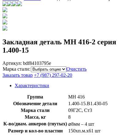
Закладная деталь МН 416-2 серия
1.400-15
Артикул:
bdf84103795e
Марка стали
:
Очистить
Заказать товар
+7 (987) 297-02-20
Характеристики
Группа
МН 416
Обозначение детали
1.400-15.B1.430-05
Марка стали
09Г2С, Ст3
Масса, кг
8
К-во/диам. анкеров (гнутых)
⌀8мм – 4 шт
Размер и кол-во пластин
150xп.м.x61 шт