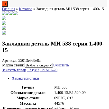
Главная
»
Каталог
»
Закладная деталь МН 538 серия 1.400-15
Закладная деталь МН 538 серия 1.400-
15
Артикул:
55013e9a9e8a
Марка стали
:
Очистить
Заказать товар
+7 (987) 297-02-20
Характеристики
Группа
МН 538
Обозначение детали
1.400-15.B1.520-09
Марка стали
09Г2С, Ст3
Масса, кг
44576
К-во/диам. анкеров (гнутых)
⌀10мм – 10 шт