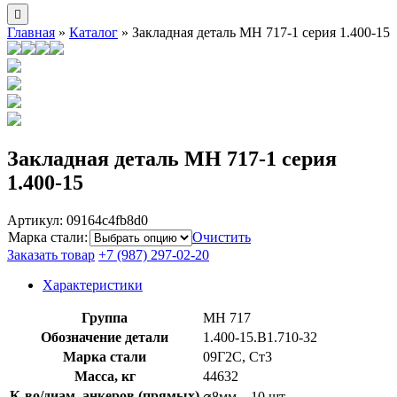
Главная
»
Каталог
»
Закладная деталь МН 717-1 серия 1.400-15
Закладная деталь МН 717-1 серия
1.400-15
Артикул:
09164c4fb8d0
Марка стали
:
Очистить
Заказать товар
+7 (987) 297-02-20
Характеристики
Группа
МН 717
Обозначение детали
1.400-15.B1.710-32
Марка стали
09Г2С, Ст3
Масса, кг
44632
К-во/диам. анкеров (прямых)
⌀8мм – 10 шт