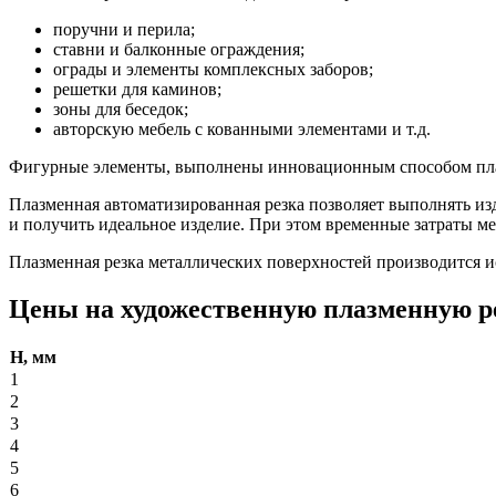
поручни и перила;
ставни и балконные ограждения;
ограды и элементы комплексных заборов;
решетки для каминов;
зоны для беседок;
авторскую мебель с кованными элементами и т.д.
Фигурные элементы, выполнены инновационным способом плазм
Плазменная автоматизированная резка позволяет выполнять из
и получить идеальное изделие. При этом временные затраты ме
Плазменная резка металлических поверхностей производится и
Цены на художественную плазменную ре
H, мм
1
2
3
4
5
6